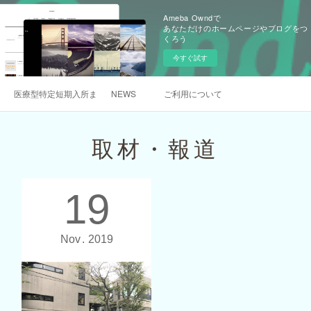
Ameba Owndで
あなただけのホームページやブログをつ
くろう
今すぐ試す
医療型特定短期入所まんまるについて
NEWS
ご利用について
取材・報道
19
Nov
2019