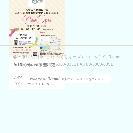
@医療法人社団のびた みくりキッズくりにっく All Rights
9/15（日）医療型特定短期入所まんまる内覧会のご案内
Reserved. TEL 03-6809-8031 FAX 03-6809-8051
この度、医療法人社団のびた
Powered by
無料でホームページをつくろう
AmebaOwnd
みくりキッズくりにっ…
フォロー